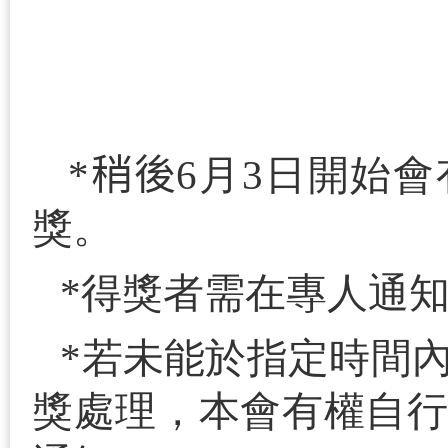
*
稍後
6
月
3
日開始會
獎。
*
得獎者需在專人通
*
若未能於指定時間
獎處理，本會有權自