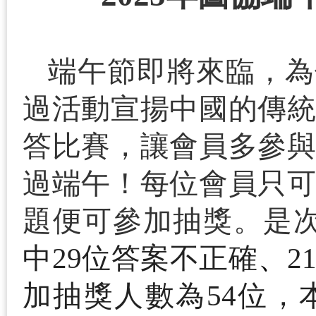
端午節即將來臨，為
過活動宣揚中國的傳
答比賽
，
讓會員多參
過端午！每位會員只
題便可參加抽獎。
是
中
29
位答案不正確
、
2
加抽獎
人數為
54
位，