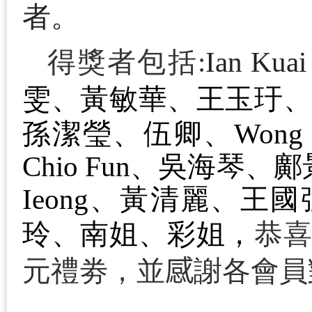
者
。
得獎者包括
:
Ian Kuai
雯、黃敏華、王玉玗
孫潔瑩
、伍卿
、
Wong 
Chio Fun
、吳海琴
、鄺
Ieong
、黃清麗
、王國
玲
、南姐
、
彩
姐
，
恭
元
禮劵
，並
感
謝各會員