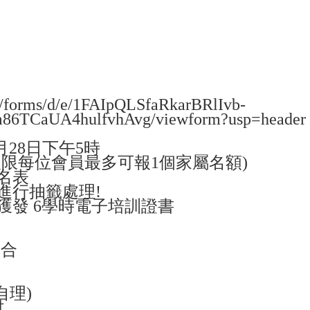
 :
)
、非會員
0位
om/forms/d/e/1FAIpQLSfaRkarBRlIvb-
6TCaUA4hulfvhAvg/viewform?usp=header
月28日下午5時
及限每位會員最多可報1個家屬名額)
名表
進行抽籤處理!
獲發 6學時電子培訓證書
行程：
集合
自理)
村