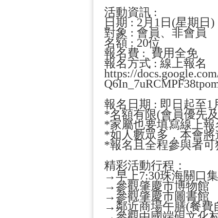
活動資訊
日期 : 2月1日(星期日
對象 : 會員
名額 : 2
報名費 : 費用全免
報名方式 : 線上報名
https://docs.google.c
Q6In_7uRCMPF38tpom8
報名日期 : 即日起至1
*名額有限(會員優先
*家屬也要填寫線上報
*如人數眾多，本會將
*報名且全程參與者可
精彩活動
→早上7:30珠海關口
→參觀肇慶市博物館
→參觀肇慶市圖書館
→鄰近商場午膳(餐費
→參觀中國端硯文化