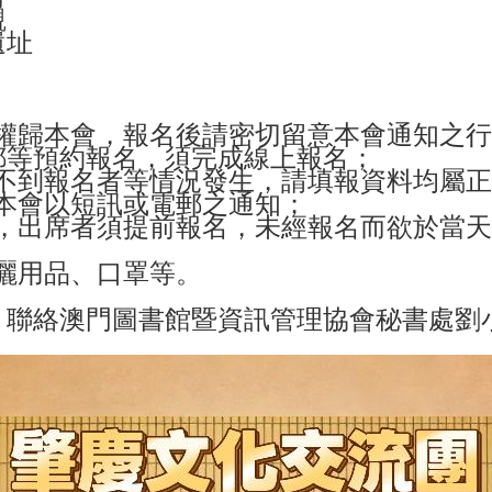
觀
遺址
決定權歸本會，報名後請密切留意本會通知之
/電郵等預約報名，須完成線上報名；
聯繫不到報名者等情況發生，請填報資料均屬
留意本會以短訊或電郵之通知；
限制，出席者須提前報名，未經報名而欲於當
防曬用品、口罩等。
77，聯絡澳門圖書館暨資訊管理協會秘書處劉