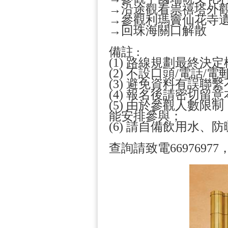
→沿途觀看祟禧塔外
→參觀利瑪竇仙花寺
→回珠海關口解散
備註 :
(1) 路線規劃最終
(2) 不設口頭/電話
(3) 避免資料有誤
(4) 報名後請密切
(5) 由於參觀人數
能安排參與；
(6) 請自備飲用水、
查詢請致電669769