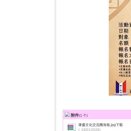
附件
(
1
个)
肇慶文化交流團海報.jpg
下載
(, 19/01/2026)