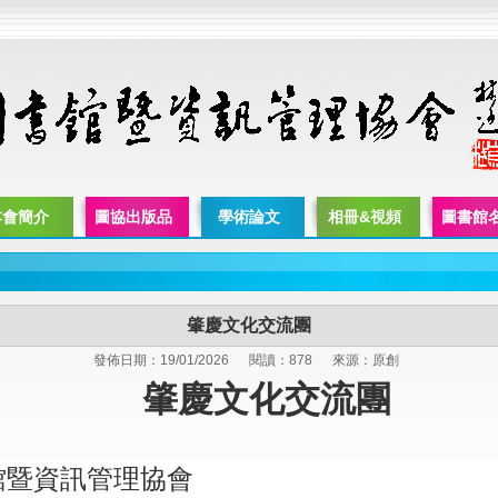
本會簡介
圖協出版品
學術論文
相冊&視頻
圖書館
肇慶文化交流團
發佈日期：19/01/2026
閱讀：878
來源：原創
肇慶文化交流團
館暨資訊管理協會